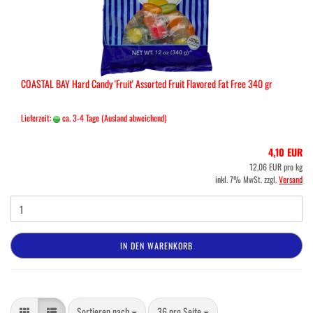
COASTAL BAY Hard Candy 'Fruit' Assorted Fruit Flavored Fat Free 340 gr
Lieferzeit:
ca. 3-4 Tage
(Ausland abweichend)
4,10 EUR
12,06 EUR pro kg
inkl. 7% MwSt. zzgl.
Versand
IN DEN WARENKORB
Sortieren nach
pro Seite
Sortieren nach
36 pro Seite