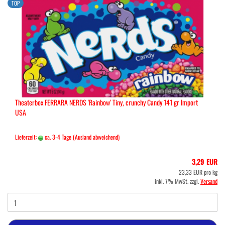
TOP
Theaterbox FERRARA NERDS 'Rainbow' Tiny, crunchy Candy 141 gr Import
USA
Lieferzeit:
ca. 3-4 Tage
(Ausland abweichend)
3,29 EUR
23,33 EUR pro kg
inkl. 7% MwSt. zzgl.
Versand