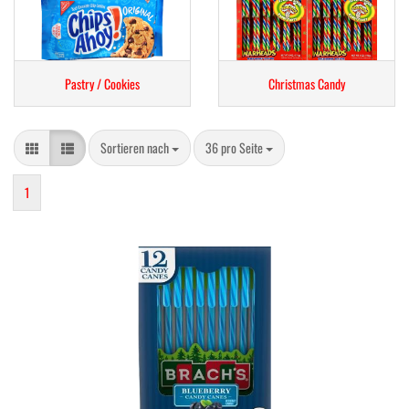
Pastry / Cookies
Christmas Candy
Sortieren nach
pro Seite
Sortieren nach
36 pro Seite
1