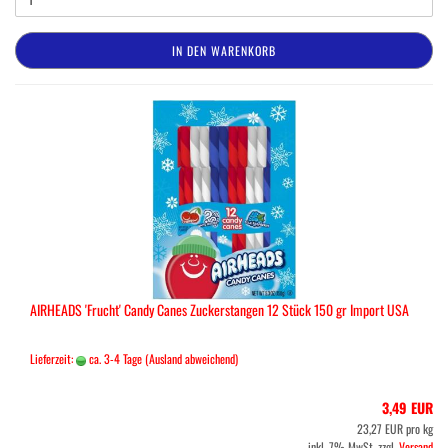
IN DEN WARENKORB
AIRHEADS 'Frucht' Candy Canes Zuckerstangen 12 Stück 150 gr Import USA
Lieferzeit:
ca. 3-4 Tage
(Ausland abweichend)
3,49 EUR
23,27 EUR pro kg
inkl. 7% MwSt. zzgl.
Versand