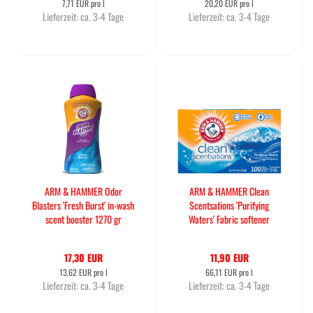
7,71 EUR pro l
20,20 EUR pro l
Lieferzeit:
ca. 3-4 Tage
Lieferzeit:
ca. 3-4 Tage
ARM & HAMMER Odor
ARM & HAMMER Clean
Blasters 'Fresh Burst' in-wash
Scentsations 'Purifying
scent booster 1270 gr
Waters' Fabric softener
sheets 100 Tücher
17,30 EUR
11,90 EUR
13,62 EUR pro l
66,11 EUR pro l
Lieferzeit:
ca. 3-4 Tage
Lieferzeit:
ca. 3-4 Tage