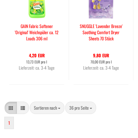
GAIN Fabric Softener
SNUGGLE 'Lavender Breeze'
'Original' Weichspüler ca. 12
Soothing Comfort Dryer
Loads 306 ml
Sheets 70 Stück
4,20 EUR
9,80 EUR
13,73 EUR pro l
70,00 EUR pro l
Lieferzeit:
ca. 3-4 Tage
Lieferzeit:
ca. 3-4 Tage
Sortieren nach
pro Seite
Sortieren nach
36 pro Seite
1