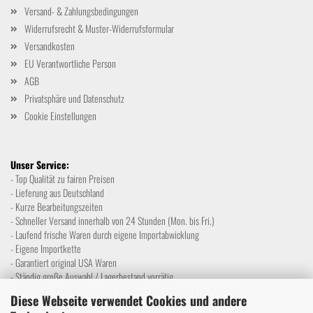
Versand- & Zahlungsbedingungen
Widerrufsrecht & Muster-Widerrufsformular
Versandkosten
EU Verantwortliche Person
AGB
Privatsphäre und Datenschutz
Cookie Einstellungen
Unser Service:
- Top Qualität zu fairen Preisen
- Lieferung aus Deutschland
- Kurze Bearbeitungszeiten
- Schneller Versand innerhalb von 24 Stunden (Mon. bis Fri.)
- Laufend frische Waren durch eigene Importabwicklung
- Eigene Importkette
- Garantiert original USA Waren
- Ständig große Auswahl / Lagerbestand vorrätig
- Wir führen ein Ladengeschäft, nicht nur lediglich eine Postadresse
Diese Webseite verwendet Cookies und andere
- Ausführliche Beratung vor Ort