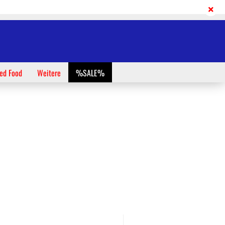
Deutschland
Login
Merkzettel
ed Food
Weitere
%SALE%