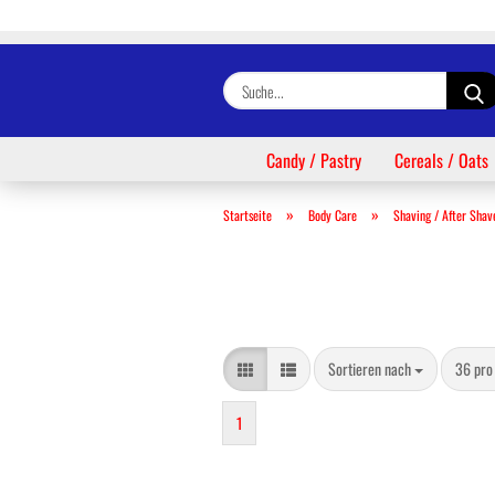
Candy / Pastry
Cereals / Oats
»
»
Startseite
Body Care
Shaving / After Shav
Sortieren nach
pro Sei
Sortieren nach
36 pro
1