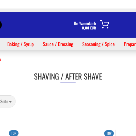
Lieferland
Suche...
Ihr Warenkorb
0,00 EUR
E-Mail
Baking / Syrup
Sauce / Dressing
Seasoning / Spice
Prepar
Passwort
e
SHAVING / AFTER SHAVE
Konto erstellen
te
 Seite
Passwort vergessen?
TOP
TOP